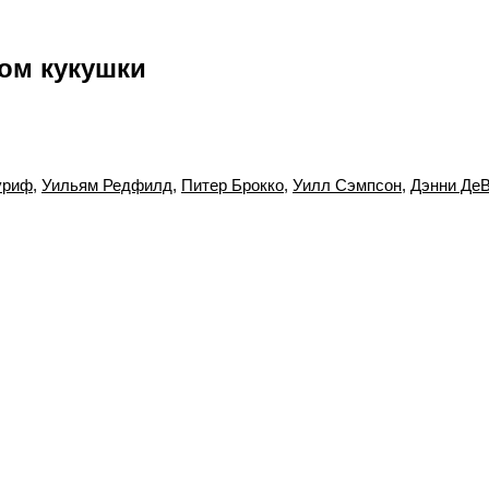
дом кукушки
уриф
,
Уильям Редфилд
,
Питер Брокко
,
Уилл Сэмпсон
,
Дэнни Де