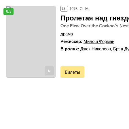
1975, США
18+
8.3
Пролетая над гнез
One Flew Over the Cockoo`s Nest
драма
Режиссер
Милош Форман
В ролях
Джек Николсон
,
Брэд Д
►
Билеты