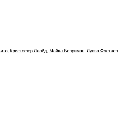
Вито
,
Кристофер Ллойд
,
Майкл Берриман
,
Луиза Флетчер