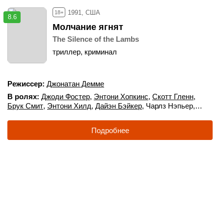
1991, США
18+
8.6
Молчание ягнят
The Silence of the Lambs
триллер, криминал
Режиссер
Джонатан Демме
В ролях
Джоди Фостер
,
Энтони Хопкинс
,
Скотт Гленн
,
Брук Смит
,
Энтони Хилд
,
Дайэн Бэйкер
,
Чарлз Нэпьер
,
Роджер Корман
,
Кейси Леммонс
,
Тед Левайн
Подробнее