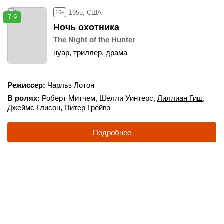
1955, США
16+
7.9
Ночь охотника
The Night of the Hunter
нуар, триллер, драма
Режиссер
Чарльз Лотон
В ролях
Роберт Митчем
,
Шелли Уинтерс
,
Лиллиан Гиш
,
Джеймс Глисон
,
Питер Грейвз
Подробнее