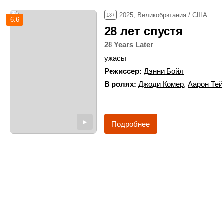
2025, Великобритания / США
18+
6.6
28 лет спустя
28 Years Later
ужасы
Режиссер
Дэнни Бойл
В ролях
Джоди Комер
,
Аарон Те
►
Подробнее