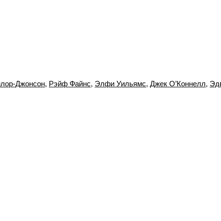
йлор-Джонсон
,
Рэйф Файнс
,
Элфи Уильямс
,
Джек О’Коннелл
,
Эд