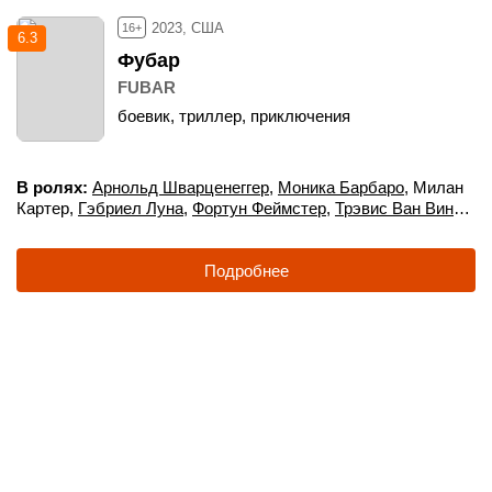
2023, США
16+
6.3
Фубар
FUBAR
боевик, триллер, приключения
В ролях
Арнольд Шварценеггер
,
Моника Барбаро
,
Милан
Картер
,
Гэбриел Луна
,
Фортун Феймстер
,
Трэвис Ван Винкл
,
Фабиана Уденио
,
Апарна Бриэль
,
Барбара Ив Харрис
,
Джей
Барушель
,
Гай Бернет
,
Девон Бостик
,
Энди Бакли
,
Кэрри-
Подробнее
Энн Мосс